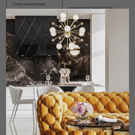
План возводимых
размещение новых стен
перегородок
Сложные соединения и
узлы напольных покрытий,
узлы примыкания
карнизов, стыковки элементов
Экспликация
границы помещений и зон
помещений
План расположения
дверных проемов и
габариты и расстояния
типы дверных полотен
План расстановки
расстановка всей мебели и
мебели
оборудования
План напольных
раскладка всех напольных
покрытий
покрытий
раскладка греющих
План расположения
элементов,схема подключения