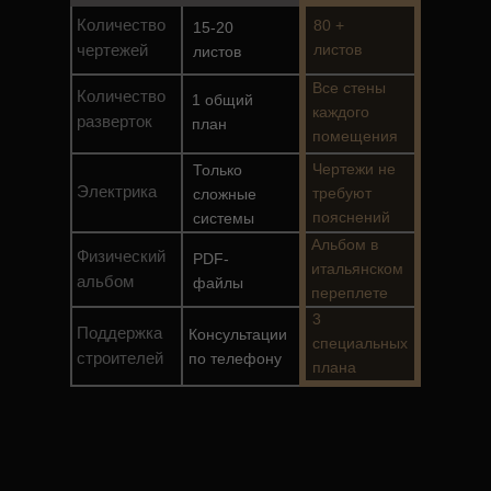
Количество
80 +
15-20
чертежей
листов
листов
Все стены
Количество
1 общий
каждого
разверток
план
помещения
Чертежи не
Только
Электрика
требуют
сложные
пояснений
системы
Альбом в
Физический
PDF-
итальянском
альбом
файлы
переплете
3
Поддержка
Консультации
специальных
строителей
по телефону
плана