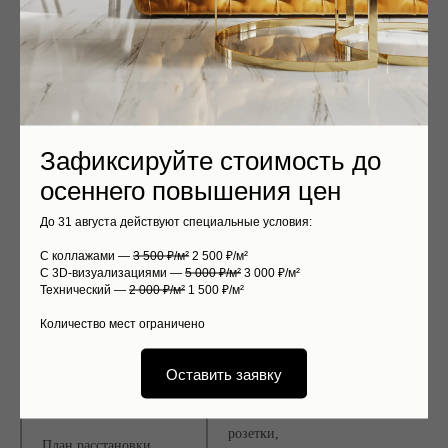
теплого пола
и терморегуляторы
конструкции и материалы
План потолков
потолков
План отделки
помещений и
указание зон, расстояний
Зафиксируйте стоимость до
элементов
осеннего повышения цен
План размещения
До 31 августа действуют специальные условия:
привязки всего оборудования
сантехники
С коллажами —
3 500 ₽/м²
2 500 ₽/м²
С 3D-визуализациями —
5 000 ₽/м²
3 000 ₽/м²
План размещения
Технический —
2 000 ₽/м²
1 500 ₽/м²
расположение всех
осветительных
осветительных приборов
Количество мест ограничено
приборов
План управления
Оставить заявку
группы светильников
освещением
розетки,
План расстановки