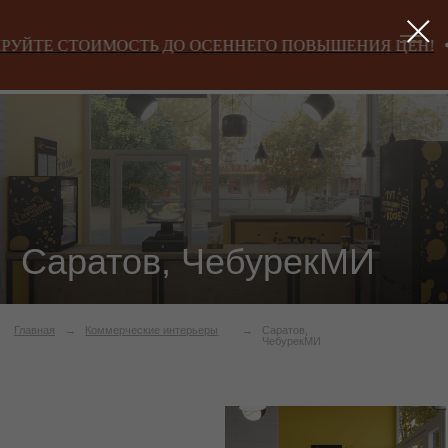
ЙТЕ СТОИМОСТЬ ДО ОСЕННЕГО ПОВЫШЕНИЯ ЦЕН!
З
Саратов, ЧебурекМИ
Главная
→
Коммерческие интерьеры
→
Саратов,
ЧебурекМИ