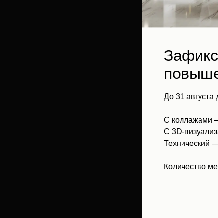
Зафикс
повыше
До 31 августа
С коллажами
С 3D-визуали
Технический 
Количество ме