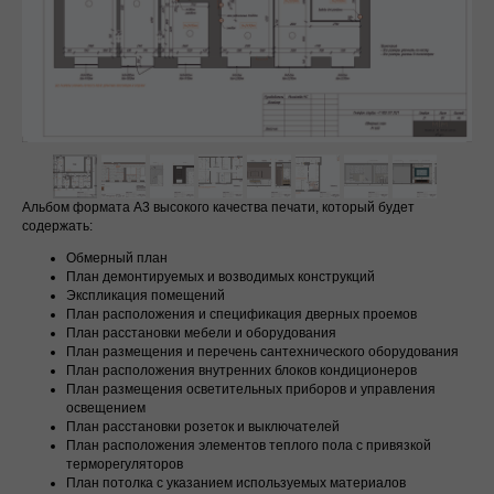
Альбом формата А3 высокого качества печати, который будет
Заполните форму, мы свяжемся с вами
содержать:
для консультации
Обмерный план
План демонтируемых и возводимых конструкций
Экспликация помещений
План расположения и спецификация дверных проемов
+7
План расстановки мебели и оборудования
План размещения и перечень сантехнического оборудования
План расположения внутренних блоков кондиционеров
Я даю свое согласие ИП МИХАЙЛОВА МАРИЯ
План размещения осветительных приборов и управления
СЕРГЕЕВНА (ИНН: 645504597490) на обработку моих
освещением
персональных данных в соответствии с
Политикой
обработки персональных данных
и формой
Согласия на
План расстановки розеток и выключателей
обработку персональных данных
План расположения элементов теплого пола с привязкой
терморегуляторов
План потолка с указанием используемых материалов