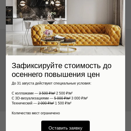
Правильная планировка кабинета
руководителя - одна из ключевых
Зафиксируйте стоимость до
составляющих проектов
осеннего повышения цен
До 31 августа действуют специальные условия:
С коллажами —
3 500 ₽/м²
2 500 ₽/м²
С 3D-визуализациями —
5 000 ₽/м²
3 000 ₽/м²
Технический —
2 000 ₽/м²
1 500 ₽/м²
Количество мест ограничено
Оставить заявку