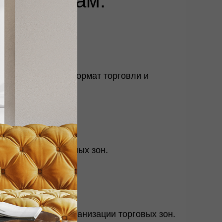
шись к нам:
ации. Учитываем формат торговли и
х залов и служебных зон.
 освещения и организации торговых зон.