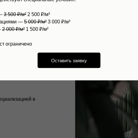
 —
3 500 ₽/м²
2 500 ₽/м²
зациями —
5 000 ₽/м²
3 000 ₽/м²
—
2 000 ₽/м²
1 500 ₽/м²
анием магазинов
ст ограничено
торговые
Оставить заявку
ециализацией в