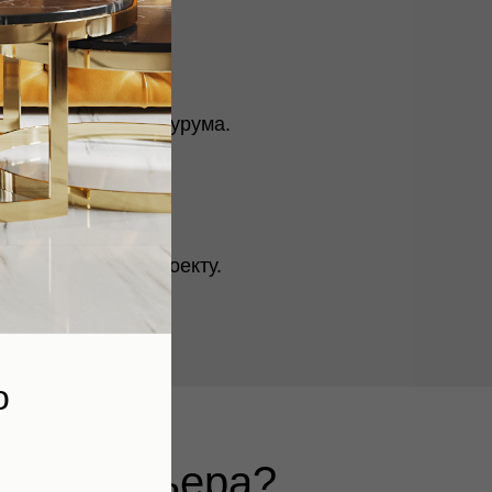
да и интерьера шоурума.
етствием работ проекту.
о
на интерьера?