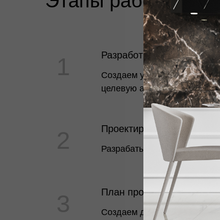
Этапы работ или ч
Разработка концепции ма
Создаем уникальный проект
целевую аудиторию.
Проектирование торговы
Разрабатываем готовые прое
План проекта магазина
Создаем детальные чертежи