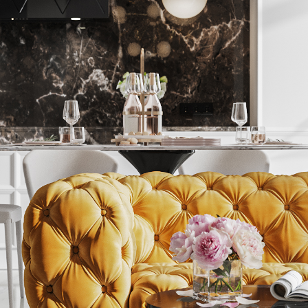
то вы получите, обратив
газина
 магазина одежды, продуктов или другой специализ
х помещений
кты магазинов с эргономичной планировкой торговы
 с расстановкой оборудования, разрабатываем схемы