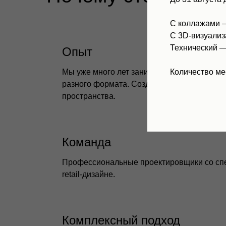
С коллажами
С 3D-визуали
Технический 
Опыт
Мы уже много лет занимаемся проектиров
Количество ме
разного формата. Создаем эффективные 
пространства.
Команда
Профессиональные проектировщики со сп
retail-дизайне.
Комплексный подход