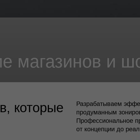
магазинов и шоур
в, которые
Разрабатываем эффек
продуманным зониров
Профессиональное п
от концепции до реал