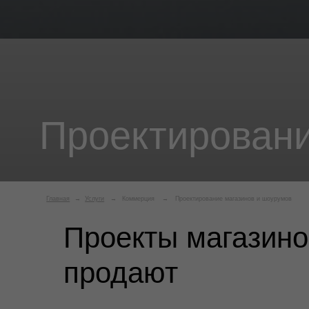
Проектирование 
Главная
→
Услуги
→
Коммерция
→
Проектирование магазинов и шоурумов
Проекты магазино
продают