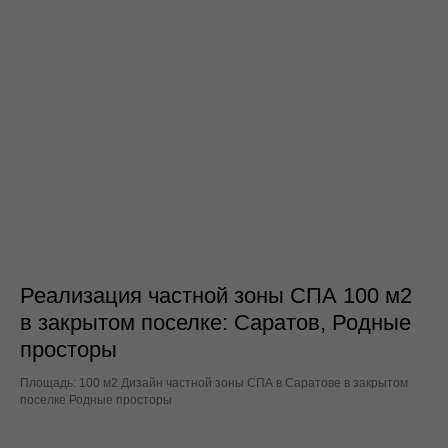
для консультации
+7
Я даю свое согласие ИП МИХАЙЛОВА МАРИЯ
СЕРГЕЕВНА (ИНН: 645504597490) на обработку моих
персональных данных в соответствии с
Политикой
обработки персональных данных
и формой
Согласия на
обработку персональных данных
ПОЛУЧИТЬ КОНСУЛЬТАЦИЮ
Реализация частной зоны СПА 100 м2
в закрытом поселке: Саратов, Родные
8 900 311 31 21
просторы
8 800 101 31 21
Площадь: 100 м2 Дизайн частной зоны СПА в Саратове в закрытом
поселке Родные просторы
INFO@MIKHAILOVA-DESIGN.RU
г. Саратов, ул. Рабочая 145А, офис 811