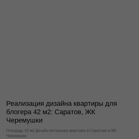
г. Москва, онлайн по всей России
*
© 2026. Все права защищены
Политика конфиденциальности
Согласие на обработку персональных данных
Договор-оферта оказания информационно-
консультационных услуг
Карта сайта
Блог
РКН: Регистрационный номер: №64-25-026135
Приказ №86 от 09.06.2025
*Instagram — проект Meta Platforms Inc.,
деятельность которой в России запрещена
Реализация дизайна квартиры для
блогера 42 м2: Саратов, ЖК
Черемушки
Площадь: 42 м2 Дизайн интерьера квартиры в Саратове в ЖК
Черемушки