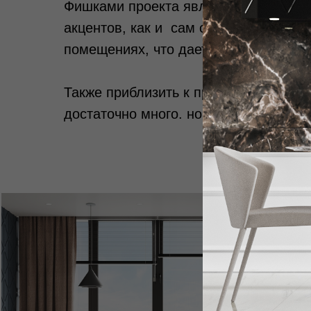
Фишками проекта являются также и с
акцентов, как и сам способ окрашива
помещениях, что дает нам общую еди
Также приблизить к природной и нат
достаточно много. но они прекрасно 