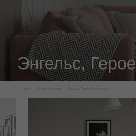
Энгельс, Героев 
Главная
→
Жилые интерьеры
→
Энгельс, Героев Отечества, 6а