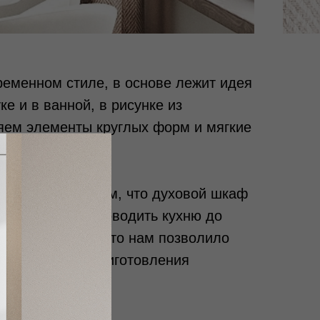
ременном стиле, в основе лежит идея
ке и в ванной, в рисунке из
ляем элементы круглых форм и мягкие
чен не только тем, что духовой шкаф
о мы не стали доводить кухню до
острове, также это нам позволило
свободной для приготовления