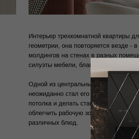
Интерьер трехкомнатной квартиры дл
геометрии, она повторяется везде - в
молдингов на стенах в разных помещ
силуэты мебели, благодаря чему дост
Одной из центральных особенностей 
неожиданно стал его центром, но так
потолка и делать стандартные верхни
облегчить рабочую зону и сделать ее
различных блюд.