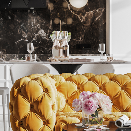
ложные насыщенные тона красно-терракотового 
ния стен - в покраске стен мы не доводим ярки
ную связь с кухонным гарнитуром.
уральной атмосфере, а также добавить уюта нм
гармонируют со всем интерьером.