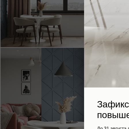
Зафикс
повыше
До 31 августа