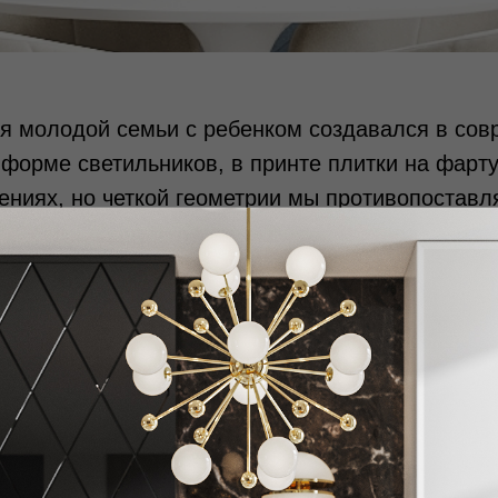
я молодой семьи с ребенком создавался в сов
 форме светильников, в принте плитки на фарту
ениях, но четкой геометрии мы противопостав
игается гармония и равновесие.
проекта является кухонный гарнитур. Он необы
же и тем какой высоты этот гарнитур. Намеренн
е шкафы, убрав их функцию в зону хранения в 
 эстетически привлекательной и гармоничной, 